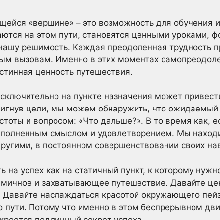
щейся «вершине» – это возможность для обучения и
аются на этом пути, становятся ценными уроками,
нашу решимость. Каждая преодоленная трудность п
овым вызовам. Именно в этих моментах самопреодол
стинная ценность путешествия.
исключительно на пункте назначения может привест
игнув цели, мы можем обнаружить, что ожидаемый в
стоты и вопросом: «Что дальше?». В то время как, 
аполненным смыслом и удовлетворением. Мы наход
 другими, в постоянном совершенствовании своих на
ь на успех как на статичный пункт, к которому нужн
намичное и захватывающее путешествие. Давайте це
. Давайте наслаждаться красотой окружающего пейз
о пути. Потому что именно в этом беспрерывном дв
 кроется подлинный секрет успеха.