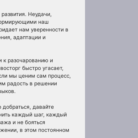
 развития. Неудачи,
 формирующими наш
ридает нам уверенности в
ения, адаптации и
и к разочарованию и
осторг быстро угасает,
если мы ценим сам процесс,
им радость в решении
выков.
о добраться, давайте
нить каждый шаг, каждый
ажа и не бояться
ижении, в этом постоянном