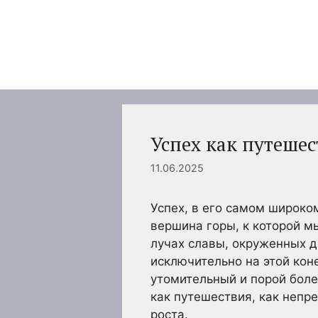
Перейти
к
содержимому
Успех как путешес
11.06.2025
Успех, в его самом широко
вершина горы, к которой м
лучах славы, окруженных 
исключительно на этой кон
утомительный и порой боле
как путешествия, как непр
роста.