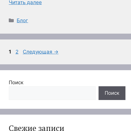
Читать далее
Рубрики
Блог
Страница
Страница
1
2
Следующая
→
Поиск
Поиск
Свежие записи