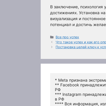
В заключение, психология 
достижениях. Установка на
визуализация и постоянное
потенциал и достичь жела
Рубрики
Все про успех
Что такое успех и как его оп
Постановка целей ключ к ус
* Meta признана экстрем
** Facebook принадлежит
РФ
*** Instagram принадлеж
в РФ 
**** Вся информация, из