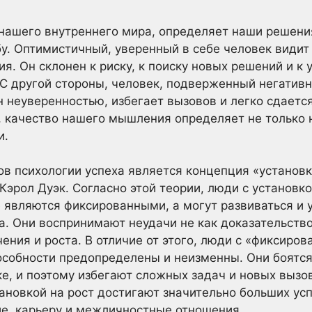
ашего внутреннего мира, определяет наши решения
бу. Оптимистичный, уверенный в себе человек видит
я. Он склонен к риску, к поиску новых решений и к 
 С другой стороны, человек, подверженный негати
н неуверенностью, избегает вызовов и легко сдаетс
, качество нашего мышления определяет не только 
и.
в психологии успеха является концепция «установки 
эрол Дуэк. Согласно этой теории, люди с установкой
е являются фиксированными, а могут развиваться и
ва. Они воспринимают неудачи не как доказательств
ения и роста. В отличие от этого, люди с «фиксирова
пособности предопределены и неизменны. Они боятся 
ке, и поэтому избегают сложных задач и новых вызо
тановкой на рост достигают значительно больших ус
е, карьеру и межличностные отношения.