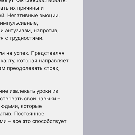
огут как способствовать,
ать их причины и
й. Негативные эмоции,
ь импульсивные,
и энтузиазм, напротив,
я с трудностями.
м на успех. Представляя
карту, которая направляет
ам преодолевать страх,
ние извлекать уроки из
ствовать свои навыки –
людьми, которые
гатив. Постоянное
и – все это способствует