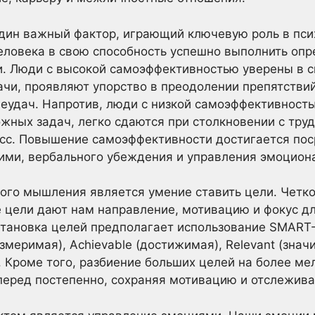
дин важный фактор, играющий ключевую роль в псих
еловека в свою способность успешно выполнить оп
. Люди с высокой самоэффективностью уверены в св
ачи, проявляют упорство в преодолении препятстви
еудач. Напротив, люди с низкой самоэффективност
ожных задач, легко сдаются при столкновении с тру
есс. Повышение самоэффективности достигается по
гими, вербального убеждения и управления эмоцион
го мышления является умение ставить цели. Четк
 цели дают нам направление, мотивацию и фокус д
становка целей предполагает использование SMART-к
измеримая), Achievable (достижимая), Relevant (зна
. Кроме того, разбиение больших целей на более м
перед постепенно, сохраняя мотивацию и отслежива