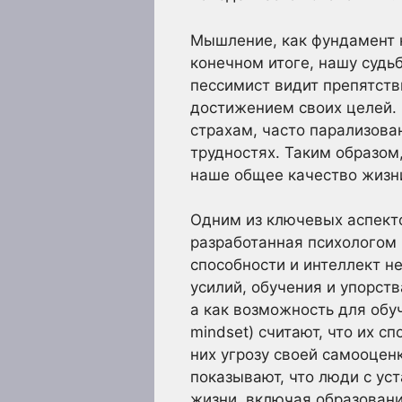
Мышление, как фундамент н
конечном итоге, нашу судь
пессимист видит препятстви
достижением своих целей.
страхам, часто парализова
трудностях. Таким образом
наше общее качество жизн
Одним из ключевых аспекто
разработанная психологом К
способности и интеллект н
усилий, обучения и упорст
а как возможность для обуч
mindset) считают, что их с
них угрозу своей самооцен
показывают, что люди с ус
жизни, включая образовани