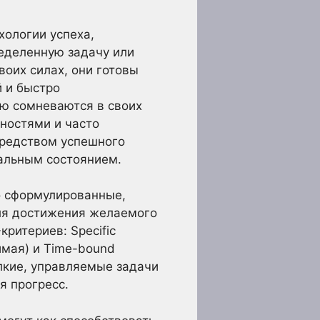
ологии успеха,
ределенную задачу или
оих силах, они готовы
й и быстро
ью сомневаются в своих
дностями и часто
средством успешного
альным состоянием.
о сформулированные,
ля достижения желаемого
ритериев: Specific
чимая) и Time-bound
елкие, управляемые задачи
я прогресс.