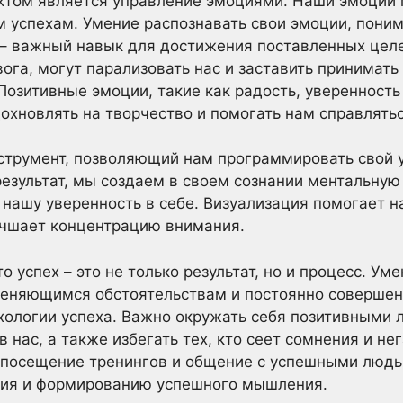
том является управление эмоциями. Наши эмоции м
м успехам. Умение распознавать свои эмоции, поним
 – важный навык для достижения поставленных целе
евога, могут парализовать нас и заставить принимат
озитивные эмоции, такие как радость, уверенность 
дохновлять на творчество и помогать нам справлятьс
струмент, позволяющий нам программировать свой у
езультат, мы создаем в своем сознании ментальную 
нашу уверенность в себе. Визуализация помогает н
чшает концентрацию внимания.
о успех – это не только результат, но и процесс. Уме
меняющимся обстоятельствам и постоянно совершен
ологии успеха. Важно окружать себя позитивными 
 нас, а также избегать тех, кто сеет сомнения и не
, посещение тренингов и общение с успешными людьм
ния и формированию успешного мышления.