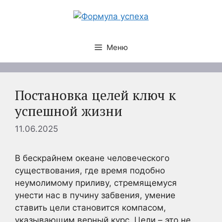
Перейти
к
содержимому
Меню
Постановка целей ключ к
успешной жизни
11.06.2025
В бескрайнем океане человеческого
существования, где время подобно
неумолимому приливу, стремящемуся
унести нас в пучину забвения, умение
ставить цели становится компасом,
указывающим верный курс. Цели – это не