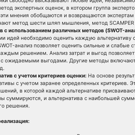
ники свободно высказывают любые идеи, независимо 
метод экспертных оценок, в котором группа эксперт
м эти мнения обобщаются и возвращаются экспертам
ают метод шести шляп мышления, метод SCAMPER и
ив с использованием различных методов (SWOT-анал
ии идей необходимо оценить каждую альтернативу 
SWOT-анализ позволяет оценить сильные и слабые с
каждым решением. Анализ затрат и выгод позволяет
с ожидаемыми выгодами. Другие методы включают 
д.
натив с учетом критериев оценки:
На основе резуль
нативы с учетом заранее определенных критериев. Э
ений, в которой каждой альтернативе присваиваю
лы суммируются, и альтернатива с наибольшей сумм
го решения.
 реализация: