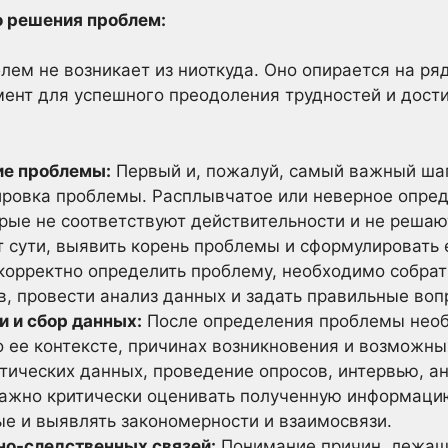
о решения проблем:
ем не возникает из ниоткуда. Оно опирается на ря
ент для успешного преодоления трудностей и дост
ие проблемы:
Первый и, пожалуй, самый важный шаг 
ровка проблемы. Расплывчатое или неверное опред
орые не соответствуют действительности и не реша
т сути, выявить корень проблемы и сформулировать 
 корректно определить проблему, необходимо собра
в, провести анализ данных и задать правильные воп
и и сбор данных:
После определения проблемы необ
 ее контексте, причинах возникновения и возможны
тических данных, проведение опросов, интервью, а
Важно критически оценивать полученную информацию
е и выявлять закономерности и взаимосвязи.
но-следственных связей:
Понимание причин, лежащ