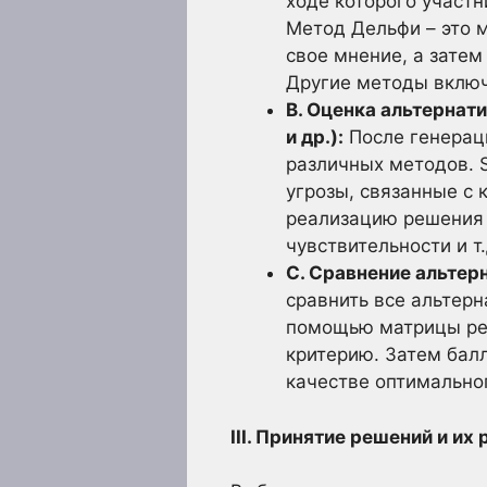
ходе которого участ
Метод Дельфи – это 
свое мнение, а зате
Другие методы включ
B. Оценка альтернат
и др.):
После генерац
различных методов. 
угрозы, связанные с 
реализацию решения 
чувствительности и т.
C. Сравнение альтер
сравнить все альтер
помощью матрицы реш
критерию. Затем бал
качестве оптимально
III. Принятие решений и их