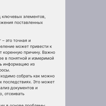
д ключевых элементов,
ижения поставленных
– это точная и
еление может привести к
ют коренную причину. Важно
ее в понятной и измеримой
ть информацию из
росы.
ходимо собрать как можно
х последствиях. Это может
нализ документов и
, отсеивать
их в основе проблемы,