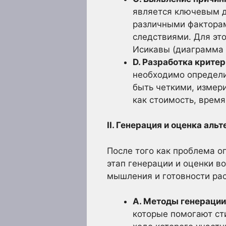
является ключевым д
различными факторам
следствиями. Для эт
Исикавы (диаграмма «
D. Разработка крите
необходимо определи
быть четкими, измери
как стоимость, время
II. Генерация и оценка ал
После того как проблема о
этап генерации и оценки в
мышления и готовности ра
A. Методы генерации 
которые помогают ст