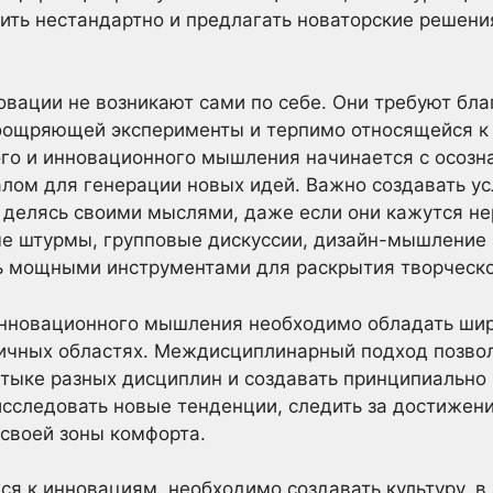
ить нестандартно и предлагать новаторские решени
овации не возникают сами по себе. Они требуют бла
ощряющей эксперименты и терпимо относящейся к
го и инновационного мышления начинается с осозна
лом для генерации новых идей. Важно создавать ус
, делясь своими мыслями, даже если они кажутся н
е штурмы, групповые дискуссии, дизайн-мышление 
ть мощными инструментами для раскрытия творческо
 инновационного мышления необходимо обладать ши
личных областях. Междисциплинарный подход позво
ыке разных дисциплин и создавать принципиально 
исследовать новые тенденции, следить за достижени
 своей зоны комфорта.
ся к инновациям, необходимо создавать культуру, в