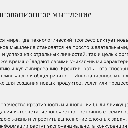
инновационное мышление
 мире, где технологический прогресс диктует нов
нное мышление становятся не просто желательными
и успеха как отдельных личностей, так и целых орг
о же время обладают своими уникальными характер
итию и культивированию. Креативность – это способ
 привычного и общепринятого. Инновационное мышл
ке для создания новых продуктов, услуг или процес
овечества креативность и инновации были движуще
дания интернета, человечество постоянно стремило
свою жизнь и упростить выполнение сложных задач.
информации растут экспоненциально, а конкуренция