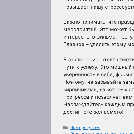
повышает нашу стрессоусто
Важно понимать, что празд
мероприятий. Это может бы
интересного фильма, прогу
Главное – уделить этому м
В заключение, стоит отмети
пути к успеху. Это мощный
уверенность в себе, форми
Поэтому, не забывайте зам
кирпичиками, из которых с
прогресса и позволяет вам
Наслаждайтесь каждым про
достигнете желаемого!
Рубрики
Все про успех
Роль интуиции в принятии ре