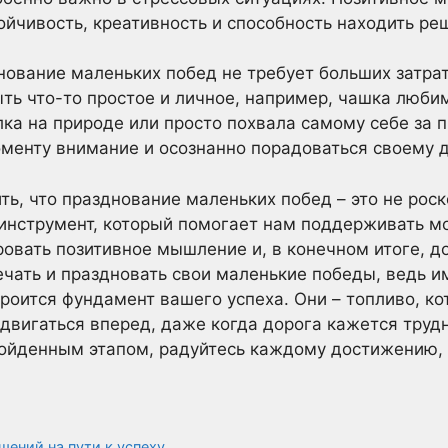
йчивость, креативность и способность находить ре
нование маленьких побед не требует больших затра
ть что-то простое и личное, например, чашка люби
лка на природе или просто похвала самому себе за 
оменту внимание и осознанно порадоваться своему 
ть, что празднование маленьких побед – это не рос
 инструмент, который помогает нам поддерживать м
ровать позитивное мышление и, в конечном итоге, до
ечать и праздновать свои маленькие победы, ведь 
троится фундамент вашего успеха. Они – топливо, ко
 двигаться вперед, даже когда дорога кажется труд
йденным этапом, радуйтесь каждому достижению, 
шений на пути к успеху