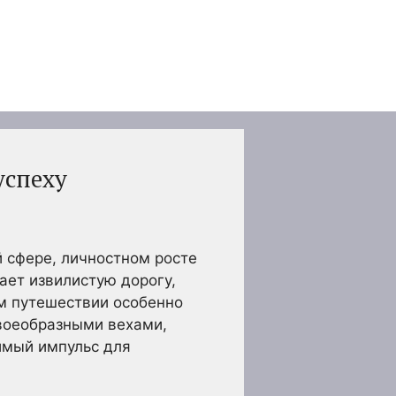
успеху
й сфере, личностном росте
ает извилистую дорогу,
ом путешествии особенно
своеобразными вехами,
имый импульс для