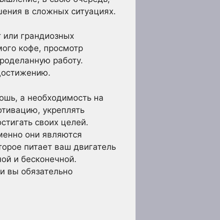
шения в сложных ситуациях.
т или грандиозных
мого кофе, просмотр
проделанную работу.
достижению.
кошь, а необходимость на
отивацию, укреплять
стигать своих целей.
именно они являются
торое питает ваш двигатель
ной и бесконечной.
и вы обязательно