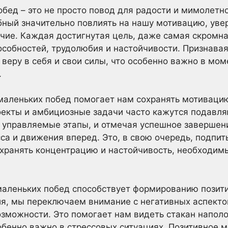
бед – это не просто повод для радости и мимолетно
ный значительно повлиять на нашу мотивацию, увер
чие. Каждая достигнутая цель, даже самая скромна
обностей, трудолюбия и настойчивости. Признавая
веру в себя и свои силы, что особенно важно в мом
.
маленьких побед помогает нам сохранять мотивацию
оекты и амбициозные задачи часто кажутся подав
, управляемые этапы, и отмечая успешное завершен
а и движения вперед. Это, в свою очередь, подпит
охранять концентрацию и настойчивость, необходи
 маленьких побед способствует формированию пози
я, мы переключаем внимание с негативных аспектов
озможности. Это помогает нам видеть стакан наполо
обенно важно в стрессовых ситуациях. Позитивное 