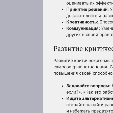
оценивать их эффект
Принятие решений:
У
доказательств и рас
Креативность:
Способ
Коммуникация:
Умени
других в своей право
Развитие критич
Развитие критического мыш
самосовершенствования. Су
повышения своей способно
Задавайте вопросы:
Н
если?», «Как это раб
Ищите альтернативны
старайтесь найти раз
и избежать предвзято