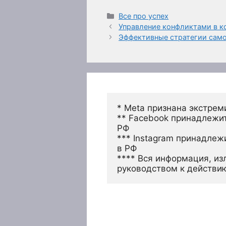
Рубрики
Все про успех
Управление конфликтами в к
Эффективные стратегии сам
* Meta признана экстрем
** Facebook принадлежит
РФ
*** Instagram принадлеж
в РФ 
**** Вся информация, из
руководством к действи