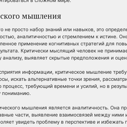
нтироваться в сложном мире.
еского мышления
о не просто набор знаний или навыков, это опреде
остью, аналитичностью и стремлением к истине. Он
вленное применение когнитивных стратегий для пов
ультата. Критически мыслящий человек не принимае
 анализу, выявляет скрытые предположения и оцен
осприятия информации, критическое мышление требу
сы, искать альтернативные точки зрения, рассматр
о процесс, требующий времени и усилий, но в резул
у пониманию.
ческого мышления является аналитичность. Она п
вные части, выявление взаимосвязей между ними и
оляет увидеть проблему в перспективе и избежать 