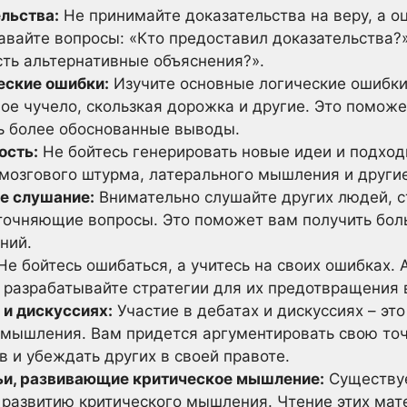
льства:
Не принимайте доказательства на веру, а о
давайте вопросы: «Кто предоставил доказательства?
сть альтернативные объяснения?».
еские ошибки:
Изучите основные логические ошибки,
ое чучело, скользкая дорожка и другие. Это помож
ь более обоснованные выводы.
ость:
Не бойтесь генерировать новые идеи и подхо
 мозгового штурма, латерального мышления и други
е слушание:
Внимательно слушайте других людей, ст
уточняющие вопросы. Это поможет вам получить бо
ний.
Не бойтесь ошибаться, а учитесь на своих ошибках. 
 разрабатывайте стратегии для их предотвращения 
 и дискуссиях:
Участие в дебатах и дискуссиях – это
 мышления. Вам придется аргументировать свою точ
 и убеждать других в своей правоте.
тьи, развивающие критическое мышление:
Существуе
 развитию критического мышления. Чтение этих ма