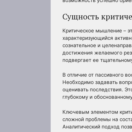
возможность успешно орие
Сущность критич
Критическое мышление – эт
характеризующийся активн
сознательное и целенапра
достижения желаемого рез
подвергает ее тщательному
В отличие от пассивного в
Необходимо задавать вопро
оценивать последствия. Эт
глубокому и обоснованном
Ключевым элементом крити
сложной проблемы на соста
Аналитический подход позв