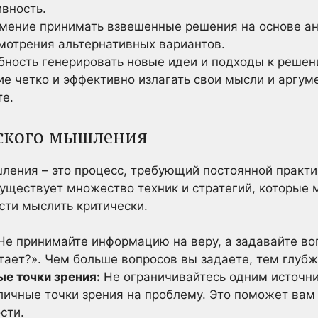
ивность.
мение принимать взвешенные решения на основе ан
смотрения альтернативных вариантов.
ность генерировать новые идеи и подходы к решен
е четко и эффективно излагать свои мысли и аргум
те.
еского мышления
ления – это процесс, требующий постоянной практи
ществует множество техник и стратегий, которые 
сти мыслить критически.
е принимайте информацию на веру, а задавайте воп
отает?». Чем больше вопросов вы задаете, тем глуб
е точки зрения:
Не ограничивайтесь одним источн
личные точки зрения на проблему. Это поможет вам 
сти.