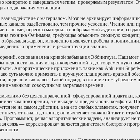
о конкретно и завершаться четким, проверяемым результатом. Э
для поддержания мотивации.
взаимодействие с материалом. Мозг не архивирует информацию,
ных каналов задействовано, тем прочнее усвоение. Чтение или 
и словами, пересказ материала воображаемой аудитории, создан
тивна техника Фейнмана, требующая объяснить сложную концепци
и, отбрасывая жаргон, мгновенно выявляет пробелы в понимании
емедленного применения и реконструкции знаний.
орений, основанная на кривой забывания Эббингауза. Наш моз
бы перенести знания из кратковременной в долговременную памя
 забыты. Алгоритмические приложения, такие как Anki или Super
ако суть можно применять и вручную: планировать краткий обз
дня, неделю и так далее. Такой подход, в отличие от «зубрежки» 
с минимальными совокупными затратами времени.
емыслимо без целенаправленной, сфокусированной практики, 
аническом повторении, а в выходе за пределы зоны комфорта. П
тся не на самом действии, а на его слабых элементах, получае
т пьесу от начала до конца; он вычленяет сложный такт и отраба
. Программист, решая алгоритмические задачи, анализирует не то
ая связь — корректировка» является двигателем быстрого прогре
венности.