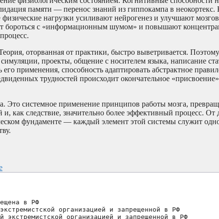
ление физиологическим состоянием. Когнитивные способности 
солидация памяти — перенос знаний из гиппокампа в неокортекс.
е физические нагрузки усиливают нейрогенез и улучшают мозгов
ают бороться с «информационным шумом» и повышают концентр
процесс.
Теория, оторванная от практики, быстро выветривается. Поэтом
 симуляции, проекты, общение с носителем языка, написание ст
ть его применения, способность адаптировать абстрактное правил
двиденных трудностей происходит окончательное «присвоение»
на. Это системное применение принципов работы мозга, превра
и, как следствие, значительно более эффективный процесс. От
ческом фундаменте — каждый элемент этой системы служит одно
ву.
е
ещена в РФ
экстремистской организацией и запрещенной в РФ
й экстремистской организацией и запрещенной в РФ 