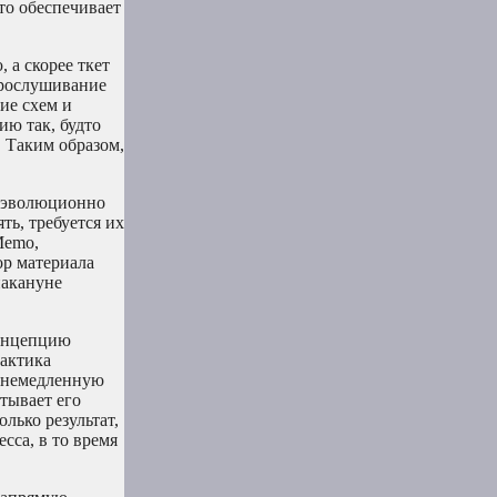
то обеспечивает
 а скорее ткет
прослушивание
ие схем и
ю так, будто
. Таким образом,
г эволюционно
ть, требуется их
Memo,
ор материала
накануне
концепцию
рактика
т немедленную
тывает его
лько результат,
сса, в то время