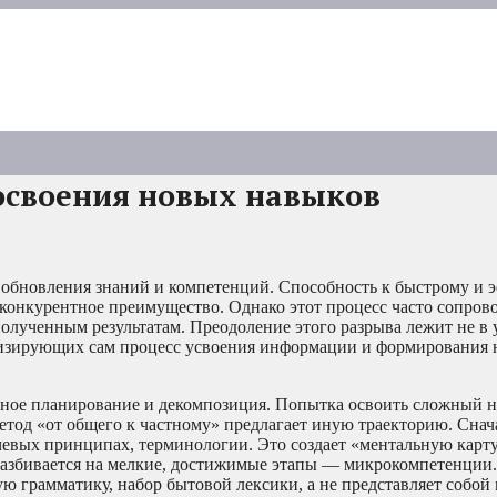
освоения новых навыков
 обновления знаний и компетенций. Способность к быстрому и
 конкурентное преимущество. Однако этот процесс часто сопров
полученным результатам. Преодоление этого разрыва лежит не в
мизирующих сам процесс усвоения информации и формирования
ьное планирование и декомпозиция. Попытка освоить сложный 
Метод «от общего к частному» предлагает иную траекторию. Сна
ючевых принципах, терминологии. Это создает «ментальную карту
ь разбивается на мелкие, достижимые этапы — микрокомпетенции
вую грамматику, набор бытовой лексики, а не представляет собо