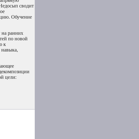
напрямую
 Недосып сводит
ое
ацию. Обучение
у на ранних
атей по новой
о к
 навыка,
щающее
 декомпозиции
й цели: