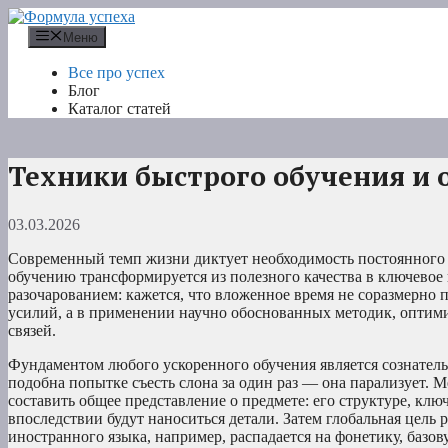
Перейти
к
Меню
содержимому
Все про успех
Блог
Каталог статей
Техники быстрого обучения и 
03.03.2026
Современный темп жизни диктует необходимость постоянного
обучению трансформируется из полезного качества в ключевое
разочарованием: кажется, что вложенное время не соразмерно 
усилий, а в применении научно обоснованных методик, опти
связей.
Фундаментом любого ускоренного обучения является сознател
подобна попытке съесть слона за один раз — она парализует. 
составить общее представление о предмете: его структуре, кл
впоследствии будут наноситься детали. Затем глобальная цел
иностранного языка, например, распадается на фонетику, базо