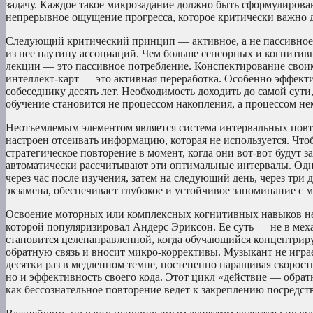
задачу. Каждое такое микрозадание должно быть сформулирован
непрерывное ощущение прогресса, которое критически важно 
Следующий критический принцип — активное, а не пассивное 
из нее паутину ассоциаций. Чем больше сенсорных и когнитив
лекции — это пассивное потребление. Конспектирование своим
интеллект-карт — это активная переработка. Особенно эффек
собеседнику десять лет. Необходимость доходить до самой сут
обучение становится не процессом накопления, а процессом н
Неотъемлемым элементом является система интервальных повт
настроен отсеивать информацию, которая не используется. Что
стратегическое повторение в момент, когда они вот-вот будут
автоматически рассчитывают эти оптимальные интервалы. Одн
через час после изучения, затем на следующий день, через три 
экзамена, обеспечивает глубокое и устойчивое запоминание 
Освоение моторных или комплексных когнитивных навыков н
которой популяризировал Андерс Эриксон. Ее суть — не в мех
становится целенаправленной, когда обучающийся концентрируе
обратную связь и вносит микро-коррективы. Музыкант не играе
десятки раз в медленном темпе, постепенно наращивая скорость
но и эффективность своего кода. Этот цикл «действие — обратн
как бессознательное повторение ведет к закреплению посредст