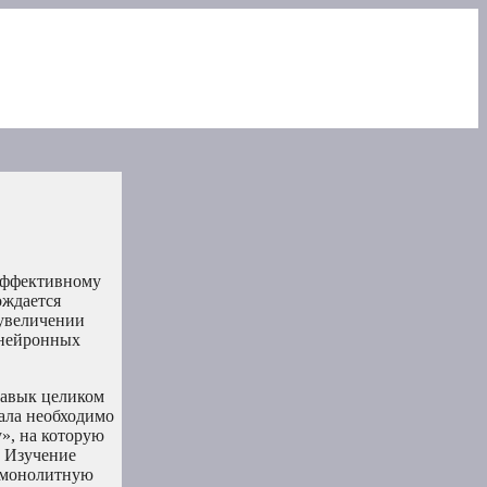
 эффективному
ождается
 увеличении
 нейронных
навык целиком
чала необходимо
», на которую
. Изучение
й монолитную