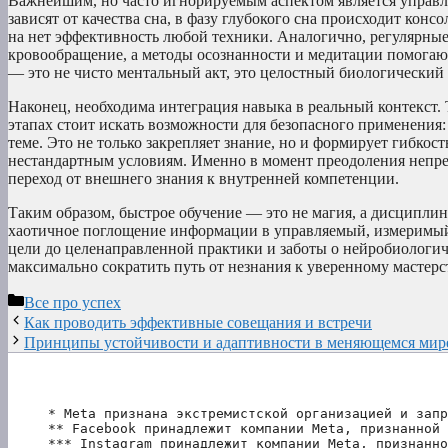
Важнейшим, но часто игнорируемым аспектом является управ
зависят от качества сна, в фазу глубокого сна происходит кон
на нет эффективность любой техники. Аналогично, регулярны
кровообращение, а методы осознанности и медитации помог
— это не чисто ментальный акт, это целостный биологический 
Наконец, необходима интеграция навыка в реальный контекст. 
этапах стоит искать возможности для безопасного применения:
теме. Это не только закрепляет знание, но и формирует гибкос
нестандартным условиям. Именно в момент преодоления непре
переход от внешнего знания к внутренней компетенции.
Таким образом, быстрое обучение — это не магия, а дисципли
хаотичное поглощение информации в управляемый, измеримый 
цели до целенаправленной практики и заботы о нейробиологи
максимально сократить путь от незнания к уверенному мастерст
Рубрики
Все про успех
Как проводить эффективные совещания и встречи
Принципы устойчивости и адаптивности в меняющемся мир
* Meta признана экстремистской организацией и запр
** Facebook принадлежит компании Meta, признанной 
*** Instagram принадлежит компании Meta, признанно