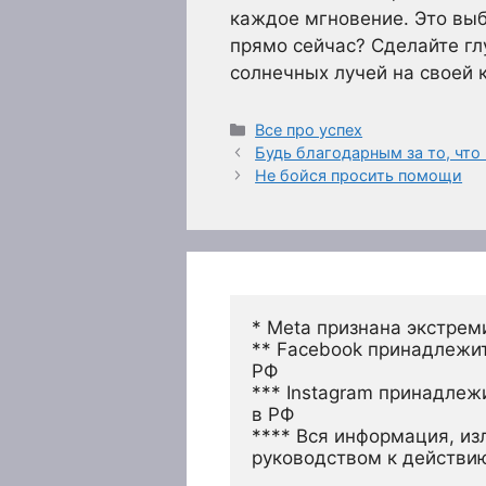
каждое мгновение. Это выб
прямо сейчас? Сделайте гл
солнечных лучей на своей 
Рубрики
Все про успех
Будь благодарным за то, что
Не бойся просить помощи
* Meta признана экстрем
** Facebook принадлежит
РФ
*** Instagram принадлеж
в РФ 
**** Вся информация, из
руководством к действи