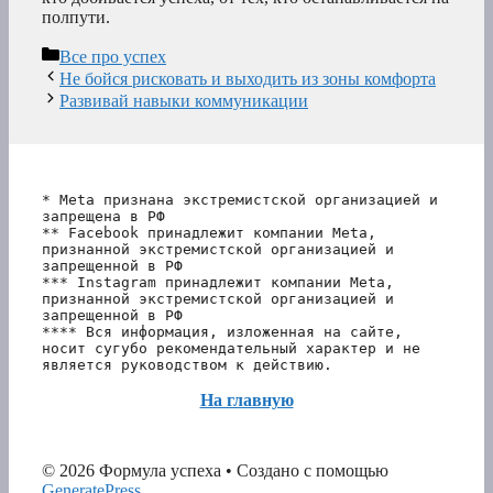
полпути.
Рубрики
Все про успех
Не бойся рисковать и выходить из зоны комфорта
Развивай навыки коммуникации
* Meta признана экстремистской организацией и 
запрещена в РФ
** Facebook принадлежит компании Meta, 
признанной экстремистской организацией и 
запрещенной в РФ
*** Instagram принадлежит компании Meta, 
признанной экстремистской организацией и 
запрещенной в РФ 
**** Вся информация, изложенная на сайте, 
носит сугубо рекомендательный характер и не 
является руководством к действию.
На главную
© 2026 Формула успеха
• Создано с помощью
GeneratePress