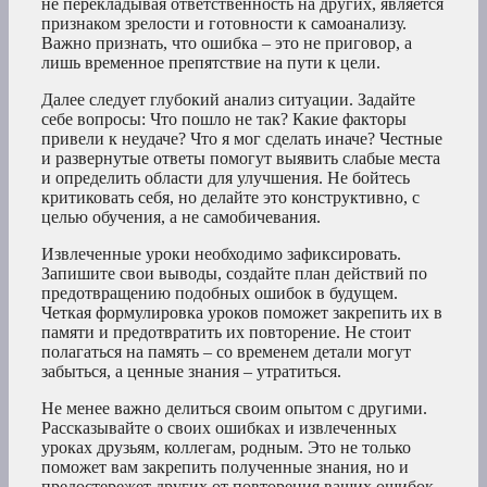
не перекладывая ответственность на других, является
признаком зрелости и готовности к самоанализу.
Важно признать, что ошибка – это не приговор, а
лишь временное препятствие на пути к цели.
Далее следует глубокий анализ ситуации. Задайте
себе вопросы: Что пошло не так? Какие факторы
привели к неудаче? Что я мог сделать иначе? Честные
и развернутые ответы помогут выявить слабые места
и определить области для улучшения. Не бойтесь
критиковать себя, но делайте это конструктивно, с
целью обучения, а не самобичевания.
Извлеченные уроки необходимо зафиксировать.
Запишите свои выводы, создайте план действий по
предотвращению подобных ошибок в будущем.
Четкая формулировка уроков поможет закрепить их в
памяти и предотвратить их повторение. Не стоит
полагаться на память – со временем детали могут
забыться, а ценные знания – утратиться.
Не менее важно делиться своим опытом с другими.
Рассказывайте о своих ошибках и извлеченных
уроках друзьям, коллегам, родным. Это не только
поможет вам закрепить полученные знания, но и
предостережет других от повторения ваших ошибок.