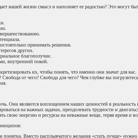
дает вашей жизни смысл и наполняет ее радостью? Это могут бы
и.
ии.
овершенствованию.
тенциала.
мостоятельно принимать решения.
нтересов других.
риальное благополучие.
ми, внутренний покой.
ретизировать их, чтобы понять, что именно они значат для вас.
? Свобода от чего? Свобода для чего? Чем глубже вы погрузитесь
ия.
тичь. Они являются воплощением наших ценностей в реальность
оваться на важных задачах, преодолевать трудности и двигатьс
ять свою энергию и ресурсы на неважные вещи, теряя время и в
ринципов:
и понятна. Вместо расплывчатого желания «стать лучше» нужно