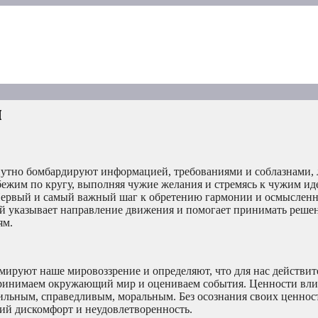
и
нутно бомбардируют информацией, требованиями и соблазнами, 
 бежим по кругу, выполняя чужие желания и стремясь к чужим иде
Первый и самый важный шаг к обретению гармонии и осмысленн
ый указывает направление движения и помогает принимать реше
ям.
ируют наше мировоззрение и определяют, что для нас действит
принимаем окружающий мир и оцениваем события. Ценности вл
вильным, справедливым, моральным. Без осознания своих ценно
ний дискомфорт и неудовлетворенность.