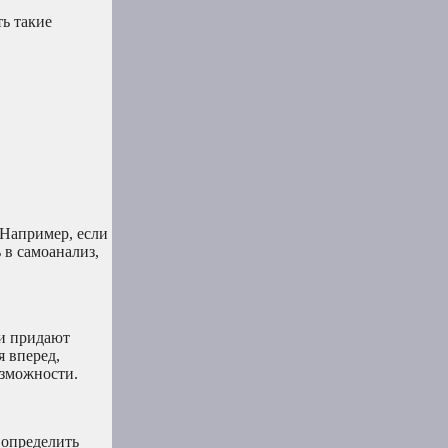
ть такие
 Например, если
 в самоанализ,
 и придают
я вперед,
озможности.
 определить