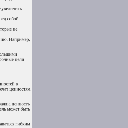
 «увеличить
ред собой
оторые не
вию. Например,
большими
срочные цели
нностей в
ечат ценностям,
 важна ценность
цель может быть
таваться гибким