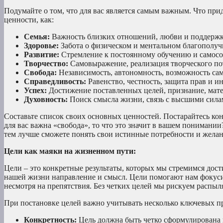
Подумайте о том, что для вас является самым важным. Что при
ценности, как:
Семья:
Важность близких отношений, любви и поддержк
Здоровье:
Забота о физическом и ментальном благополуч
Развитие:
Стремление к постоянному обучению и самос
Творчество:
Самовыражение, реализация творческого по
Свобода:
Независимость, автономность, возможность са
Справедливость:
Равенство, честность, защита прав и и
Успех:
Достижение поставленных целей, признание, мате
Духовность:
Поиск смысла жизни, связь с высшими сила
Составьте список своих основных ценностей. Постарайтесь конк
для вас важна «свобода», то что это значит в вашем понимании
тем лучше сможете понять свои истинные потребности и желан
Цели как маяки на жизненном пути:
Цели – это конкретные результаты, которых мы стремимся дос
нашей жизни направление и смысл. Цели помогают нам фокусир
несмотря на препятствия. Без четких целей мы рискуем распыл
При постановке целей важно учитывать несколько ключевых п
Конкретность:
Цель должна быть четко сформулирована 