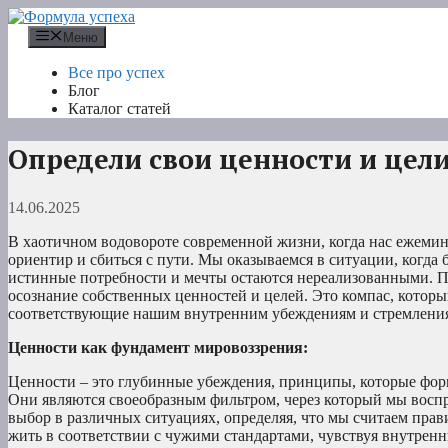
Перейти
к
Меню
содержимому
Все про успех
Блог
Каталог статей
Определи свои ценности и цел
14.06.2025
В хаотичном водовороте современной жизни, когда нас ежеми
ориентир и сбиться с пути. Мы оказываемся в ситуации, когда
истинные потребности и мечты остаются нереализованными. 
осознание собственных ценностей и целей. Это компас, котор
соответствующие нашим внутренним убеждениям и стремлени
Ценности как фундамент мировоззрения:
Ценности – это глубинные убеждения, принципы, которые форм
Они являются своеобразным фильтром, через который мы вос
выбор в различных ситуациях, определяя, что мы считаем пра
жить в соответствии с чужими стандартами, чувствуя внутрен