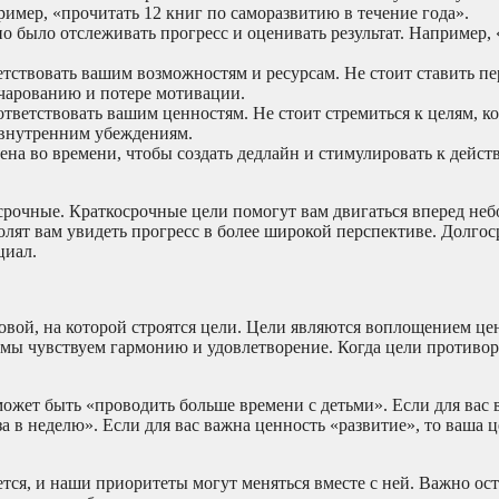
имер, «прочитать 12 книг по саморазвитию в течение года».
 было отслеживать прогресс и оценивать результат. Например,
тствовать вашим возможностям и ресурсам. Не стоит ставить пе
очарованию и потере мотивации.
тветствовать вашим ценностям. Не стоит стремиться к целям, к
 внутренним убеждениям.
на во времени, чтобы создать дедлайн и стимулировать к дейст
осрочные. Краткосрочные цели помогут вам двигаться вперед не
лят вам увидеть прогресс в более широкой перспективе. Долго
циал.
овой, на которой строятся цели. Цели являются воплощением це
 мы чувствуем гармонию и удовлетворение. Когда цели противор
 может быть «проводить больше времени с детьми». Если для вас
за в неделю». Если для вас важна ценность «развитие», то ваша 
тся, и наши приоритеты могут меняться вместе с ней. Важно ос