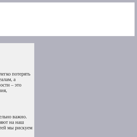
легко потерять
алам, а
ости – это
ния,
ельно важно.
ияют на наш
стей мы рискуем