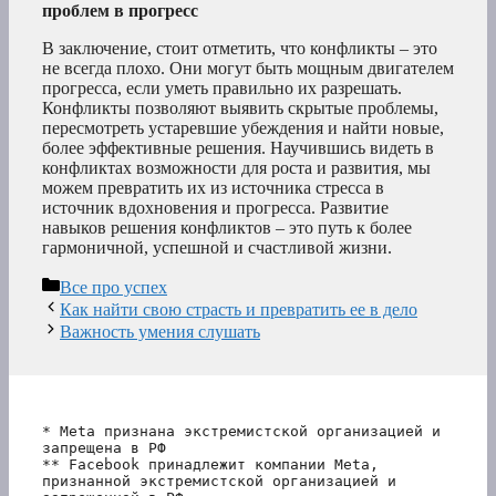
проблем в прогресс
В заключение, стоит отметить, что конфликты – это
не всегда плохо. Они могут быть мощным двигателем
прогресса, если уметь правильно их разрешать.
Конфликты позволяют выявить скрытые проблемы,
пересмотреть устаревшие убеждения и найти новые,
более эффективные решения. Научившись видеть в
конфликтах возможности для роста и развития, мы
можем превратить их из источника стресса в
источник вдохновения и прогресса. Развитие
навыков решения конфликтов – это путь к более
гармоничной, успешной и счастливой жизни.
Рубрики
Все про успех
Как найти свою страсть и превратить ее в дело
Важность умения слушать
* Meta признана экстремистской организацией и 
запрещена в РФ
** Facebook принадлежит компании Meta, 
признанной экстремистской организацией и 