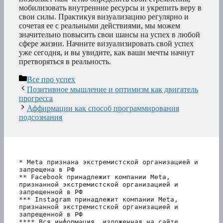
мобилизовать внутренние ресурсы и укрепить веру в
свои силы. Практикуя визуализацию регулярно и
сочетая ее с реальными действиями, мы можем
значительно повысить свои шансы на успех в любой
сфере жизни. Начните визуализировать свой успех
уже сегодня, и вы увидите, как ваши мечты начнут
претворяться в реальность.
Рубрики
Все про успех
Позитивное мышление и оптимизм как двигатель
прогресса
Аффирмации как способ программирования
подсознания
* Meta признана экстремистской организацией и 
запрещена в РФ
** Facebook принадлежит компании Meta, 
признанной экстремистской организацией и 
запрещенной в РФ
*** Instagram принадлежит компании Meta, 
признанной экстремистской организацией и 
запрещенной в РФ 
**** Вся информация, изложенная на сайте, 