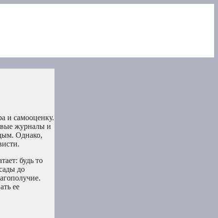
а и самооценку.
евые журналы и
дым. Однако,
висти.
тает: будь то
сады до
лагополучие.
ать ее