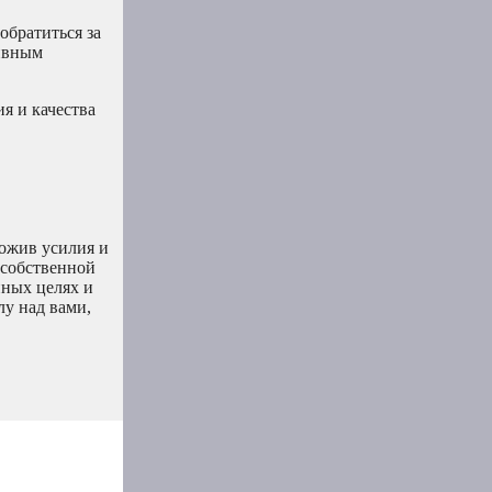
обратиться за
тивным
я и качества
ожив усилия и
 собственной
нных целях и
лу над вами,