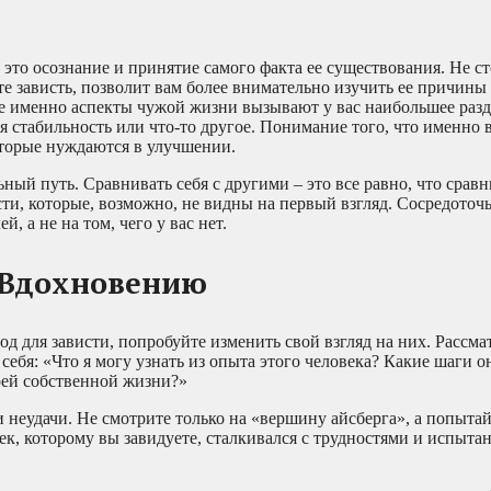
это осознание и принятие самого факта ее существования. Не ст
те зависть, позволит вам более внимательно изучить ее причины
ие именно аспекты чужой жизни вызывают у вас наибольшее раз
 стабильность или что-то другое. Понимание того, что именно ва
оторые нуждаются в улучшении.
ный путь. Сравнивать себя с другими – это все равно, что сравн
ти, которые, возможно, не видны на первый взгляд. Сосредоточь
 а не на том, чего у вас нет.
к Вдохновению
д для зависти, попробуйте изменить свой взгляд на них. Рассма
ебя: «Что я могу узнать из опыта этого человека? Какие шаги о
воей собственной жизни?»
 неудачи. Не смотрите только на «вершину айсберга», а попытай
ек, которому вы завидуете, сталкивался с трудностями и испыта