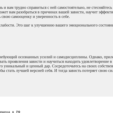
ь и вам трудно справиться с ней самостоятельно, не стесняйтесь 
жет вам разобраться в причинах вашей зависти, научит эффек
 свою самооценку и уверенность в себе.
слабости. Это шаг к улучшению вашего эмоционального состояни
 требующий осознанных усилий и самодисциплины. Однако, прил
ть проявления зависти и научиться находить удовлетворение в
это уникальный и ценный дар. Сосредоточьтесь на своих собстве
тобы стать лучшей версией себя. И тогда зависть потеряет свою си
ещена в РФ