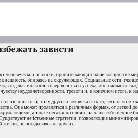
избежать зависти
ект человеческой психики, пронизывающий наше восприятие мир
е внешность, опираясь на окружающих. Социальные сети, глянц
ю, создавая иллюзию совершенства и успеха, достижимого каж
чувству неудовлетворенности, тревоги и, в конечном итоге, к за
 осознания того, что у другого человека есть то, чего нам не хва
чества. Она может проявляться в различных формах, от легкой до
окружающими, а также негативно влиять на наше собственное б
. Существуют действенные стратегии, позволяющие минимизиров
й жизни, не оглядываясь на других.