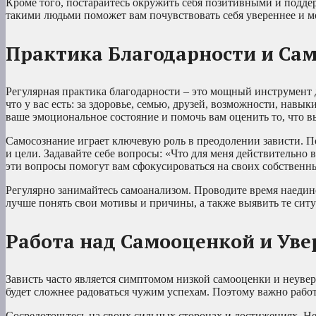
Кроме того, постарайтесь окружить себя позитивными и подд
такими людьми поможет вам почувствовать себя увереннее и мо
Практика Благодарности и Са
Регулярная практика благодарности – это мощный инструмент д
что у вас есть: за здоровье, семью, друзей, возможности, нав
ваше эмоциональное состояние и помочь вам оценить то, что в
Самосознание играет ключевую роль в преодолении зависти. По
и цели. Задавайте себе вопросы: «Что для меня действительно 
эти вопросы помогут вам сфокусироваться на своих собственны
Регулярно занимайтесь самоанализом. Проводите время наедине
лучше понять свои мотивы и причины, а также выявить те ситу
Работа над Самооценкой и Ув
Зависть часто является симптомом низкой самооценки и неувер
будет сложнее радоваться чужим успехам. Поэтому важно рабо
Сосредоточьтесь на своих сильных сторонах и достижениях. Не б