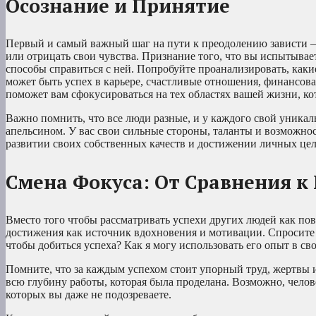
Осознание и Принятие
Первый и самый важный шаг на пути к преодолению зависти – 
или отрицать свои чувства. Признание того, что вы испытывае
способы справиться с ней. Попробуйте проанализировать, как
может быть успех в карьере, счастливые отношения, финансовая
поможет вам сфокусироваться на тех областях вашей жизни, к
Важно помнить, что все люди разные, и у каждого свой уникаль
апельсином. У вас свои сильные стороны, таланты и возможнос
развитии своих собственных качеств и достижении личных целей,
Смена Фокуса: От Сравнения 
Вместо того чтобы рассматривать успехи других людей как пово
достижения как источник вдохновения и мотивации. Спросите с
чтобы добиться успеха? Как я могу использовать его опыт в с
Помните, что за каждым успехом стоит упорный труд, жертвы и
всю глубину работы, которая была проделана. Возможно, челов
которых вы даже не подозреваете.