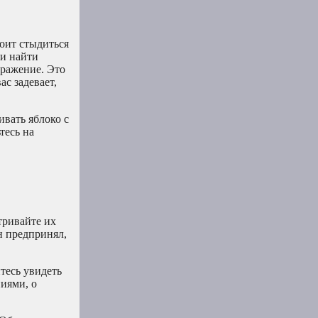
оит стыдиться
 и найти
дражение. Это
с задевает,
ивать яблоко с
тесь на
тривайте их
н предпринял,
тесь увидеть
ниями, о