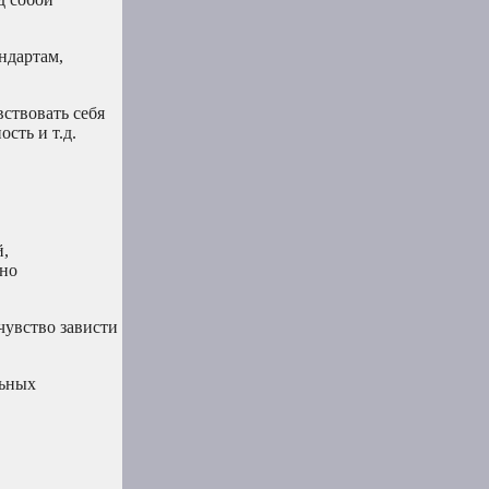
ндартам,
вствовать себя
сть и т.д.
й,
ьно
чувство зависти
льных