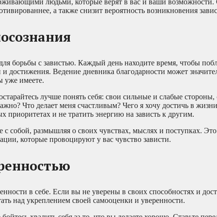
ерживающими людьми, которые верят в вас и ваши возможности.
тивированнее, а также снизит вероятность возникновения завис
мосознания
ля борьбы с завистью. Каждый день находите время, чтобы побла
ыки и достижения. Ведение дневника благодарности может значит
ы уже имеете.
старайтесь лучше понять себя: свои сильные и слабые стороны,
важно? Что делает меня счастливым? Чего я хочу достичь в жизн
х приоритетах и не тратить энергию на зависть к другим.
 с собой, размышляя о своих чувствах, мыслях и поступках. Эт
ации, которые провоцируют у вас чувство зависти.
еренностью
енности в себе. Если вы не уверены в своих способностях и дос
тать над укреплением своей самооценки и уверенности.
ойтесь хвалить себя за то, что вы делаете хорошо. Ставьте пере