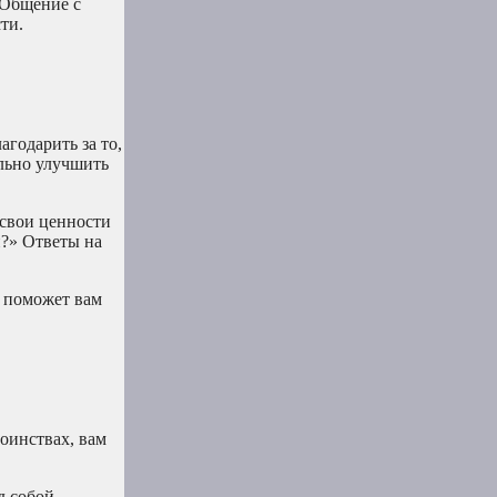
 Общение с
ти.
годарить за то,
ельно улучшить
 свои ценности
и?» Ответы на
о поможет вам
тоинствах, вам
д собой