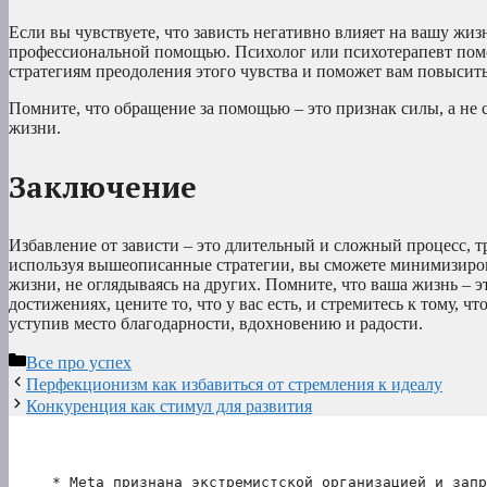
Если вы чувствуете, что зависть негативно влияет на вашу жизн
профессиональной помощью. Психолог или психотерапевт помо
стратегиям преодоления этого чувства и поможет вам повысить
Помните, что обращение за помощью – это признак силы, а не 
жизни.
Заключение
Избавление от зависти – это длительный и сложный процесс,
используя вышеописанные стратегии, вы сможете минимизирова
жизни, не оглядываясь на других. Помните, что ваша жизнь – 
достижениях, цените то, что у вас есть, и стремитесь к тому, ч
уступив место благодарности, вдохновению и радости.
Рубрики
Все про успех
Перфекционизм как избавиться от стремления к идеалу
Конкуренция как стимул для развития
* Meta признана экстремистской организацией и запр