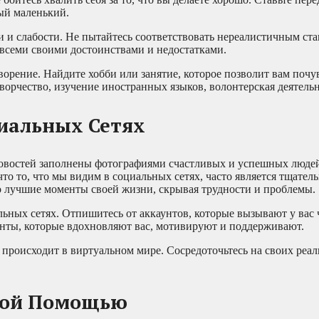
ый маленький.
и и слабости. Не пытайтесь соответствовать нереалистичным ста
 всеми своими достоинствами и недостатками.
ворение. Найдите хобби или занятие, которое позволит вам почу
ворчество, изучение иностранных языков, волонтерская деятельно
иальных Сетях
 новостей заполнены фотографиями счастливых и успешных люде
о то, что мы видим в социальных сетях, часто является тщател
 лучшие моменты своей жизни, скрывая трудности и проблемы.
льных сетях. Отпишитесь от аккаунтов, которые вызывают у вас 
унты, которые вдохновляют вас, мотивируют и поддерживают.
о происходит в виртуальном мире. Сосредоточьтесь на своих реа
ной Помощью