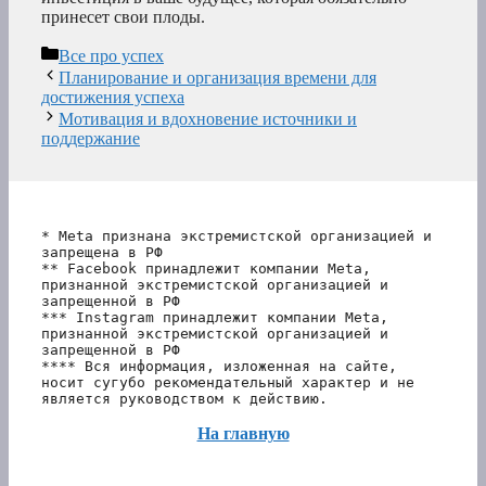
принесет свои плоды.
Рубрики
Все про успех
Планирование и организация времени для
достижения успеха
Мотивация и вдохновение источники и
поддержание
* Meta признана экстремистской организацией и 
запрещена в РФ
** Facebook принадлежит компании Meta, 
признанной экстремистской организацией и 
запрещенной в РФ
*** Instagram принадлежит компании Meta, 
признанной экстремистской организацией и 
запрещенной в РФ 
**** Вся информация, изложенная на сайте, 
носит сугубо рекомендательный характер и не 
является руководством к действию.
На главную