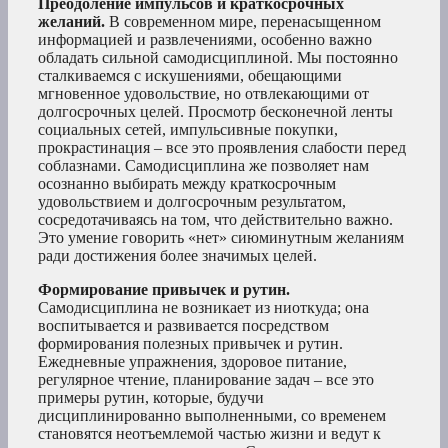
Преодоление импульсов и краткосрочных
желаний.
В современном мире, перенасыщенном
информацией и развлечениями, особенно важно
обладать сильной самодисциплиной. Мы постоянно
сталкиваемся с искушениями, обещающими
мгновенное удовольствие, но отвлекающими от
долгосрочных целей. Просмотр бесконечной ленты
социальных сетей, импульсивные покупки,
прокрастинация – все это проявления слабости перед
соблазнами. Самодисциплина же позволяет нам
осознанно выбирать между краткосрочным
удовольствием и долгосрочным результатом,
сосредотачиваясь на том, что действительно важно.
Это умение говорить «нет» сиюминутным желаниям
ради достижения более значимых целей.
Формирование привычек и рутин.
Самодисциплина не возникает из ниоткуда; она
воспитывается и развивается посредством
формирования полезных привычек и рутин.
Ежедневные упражнения, здоровое питание,
регулярное чтение, планирование задач – все это
примеры рутин, которые, будучи
дисциплинированно выполненными, со временем
становятся неотъемлемой частью жизни и ведут к