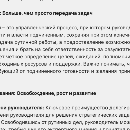
: Больше, чем просто передача задач
– это управленческий процесс, при котором руково
сти и власти подчиненным, сохраняя при этом конеч
раздача рутинной работы, а предоставление возможн
шения и брать на себя ответственность за результа
т четкое определение целей, ожиданий, полномочий
ходимых ресурсов и поддержки. Важно понимать, ч
бующий от подчиненного готовности и желания прин
вания: Освобождение, рост и развитие
ни руководителя:
Ключевое преимущество делегиро
ни руководителя для решения стратегических задач
. Освободившись от рутинных дел, руководитель мож
ах, требующих его экспертного мнения и принятия 