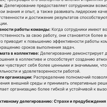
в:
Делегирование предоставляет сотрудникам возм
ои знания и опыт, а также развивать лидерские ка
тственности и достижение результатов способствуют
ции.
ности работы команды:
Когда сотрудники имеют в
тственность за свою работу, они становятся более
о приводит к повышению эффективности работы ко
окращению сроков выполнения задач.
ата в коллективе:
Делегирование демонстрирует д
ошения в коллективе и способствует созданию атмо
ки чувствуют себя более ценными и значимыми, чт
яльности и удовлетворенности работой.
ти организации:
Распределение полномочий позволя
нения внешней среды и принимать оперативные реше
лает организацию более гибкой и устойчивой к вызо
фективному делегированию: Страхи и предубеждения