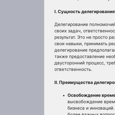
I. Сущность делегирования
Делегирование полномочий 
своих задач, ответственно
результат. Это не просто 
свои навыки, принимать ре
делегирование предполагае
также предоставление необ
двусторонний процесс, тре
ответственность.
II. Преимущества делегиро
Освобождение време
высвобождение време
бизнеса и инноваций
более важных вопрос