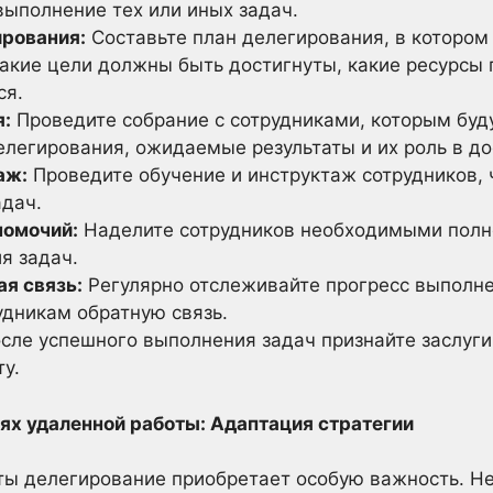
выполнение тех или иных задач.
ирования:
Составьте план делегирования, в котором 
какие цели должны быть достигнуты, какие ресурсы 
ся.
я:
Проведите собрание с сотрудниками, которым буд
елегирования, ожидаемые результаты и их роль в д
аж:
Проведите обучение и инструктаж сотрудников, 
дач.
номочий:
Наделите сотрудников необходимыми полн
я задач.
ая связь:
Регулярно отслеживайте прогресс выполне
удникам обратную связь.
сле успешного выполнения задач признайте заслуги
у.
иях удаленной работы: Адаптация стратегии
оты делегирование приобретает особую важность. Н