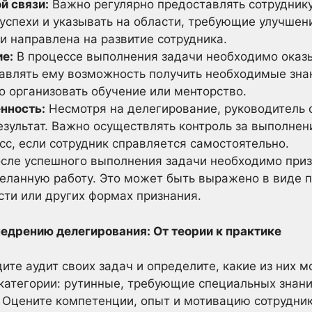
й связи:
Важно регулярно предоставлять сотруднику
 успехи и указывать на области, требующие улучшен
и направлена на развитие сотрудника.
е:
В процессе выполнения задачи необходимо оказы
авлять ему возможность получить необходимые знан
 организовать обучение или менторство.
енность:
Несмотря на делегирование, руководитель 
езультат. Важно осуществлять контроль за выполнен
с, если сотрудник справляется самостоятельно.
сле успешного выполнения задачи необходимо призн
деланную работу. Это может быть выражено в виде 
ти или других формах признания.
недрению делегирования: От теории к практике
ите аудит своих задач и определите, какие из них 
категории: рутинные, требующие специальных знани
Оцените компетенции, опыт и мотивацию сотрудник