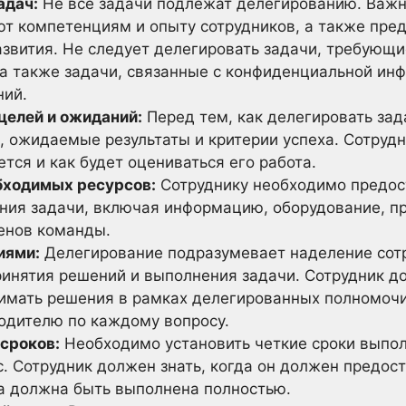
адач:
Не все задачи подлежат делегированию. Важн
ют компетенциям и опыту сотрудников, а также пред
азвития. Не следует делегировать задачи, требующи
 а также задачи, связанные с конфиденциальной ин
ний.
целей и ожиданий:
Перед тем, как делегировать зад
, ожидаемые результаты и критерии успеха. Сотрудн
ется и как будет оцениваться его работа.
бходимых ресурсов:
Сотруднику необходимо предос
ния задачи, включая информацию, оборудование, п
енов команды.
иями:
Делегирование подразумевает наделение сот
инятия решений и выполнения задачи. Сотрудник д
имать решения в рамках делегированных полномочи
одителю по каждому вопросу.
 сроков:
Необходимо установить четкие сроки выпол
с. Сотрудник должен знать, когда он должен предо
ча должна быть выполнена полностью.