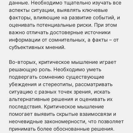
данные. Необходимо тщательно изучать все
аспекты ситуации, выявлять ключевые
факторы, влияющие на развитие событий, и
оценивать потенциальные риски. При этом
важно отличать достоверные источники
информации от сомнительных, а факты – от
субъективных мнений.
Во-вторых, критическое мышление играет
решающую роль. Необходимо уметь
подвергать сомнению существующие
убеждения и стереотипы, рассматривать
ситуацию с разных точек зрения, искать
альтернативные решения и оценивать их
последствия. Критическое мышление
помогает выявить скрытые взаимосвязи и
неочевидные закономерности, что позволяет
принимать более обоснованные решения.