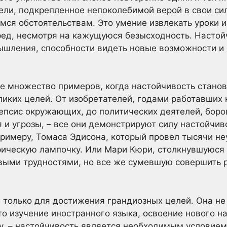
ели, подкрепленное непоколебимой верой в свои си
ся обстоятельствам. Это умение извлекать уроки и
ред, несмотря на кажущуюся безысходность. Настой
мышления, способности видеть новые возможности и
ое множество примеров, когда настойчивость стан
иких целей. От изобретателей, годами работавших 
епсис окружающих, до политических деятелей, боро
 и угрозы, – все они демонстрируют силу настойчив
примеру, Томаса Эдисона, который провел тысячи н
рическую лампочку. Или Мари Кюри, столкнувшуюся
выми трудностями, но все же сумевшую совершить 
 только для достижения грандиозных целей. Она не
то изучение иностранного языка, освоение нового н
, – настойчивость является необходимым условием