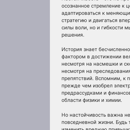
осознанное стремление к ц
адаптироваться к меняющим
стратегию и двигаться впе
силы воли, но и гибкости 
решения.
История знает бесчисленн
фактором в достижении вел
несмотря на насмешки и ск
несмотря на преследования
препятствий. Вспомним, к 
прежде чем изобрел элект
предрассудками и финансо
области физики и химии.
Но настойчивость важна не
повседневной жизни. Будь 
изменить вредную привычку