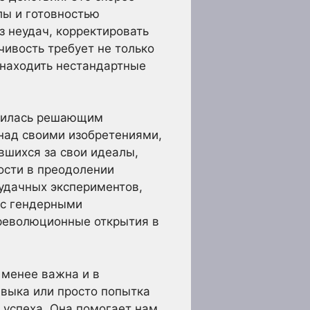
лы и готовностью
з неудач, корректировать
чивость требует не только
 находить нестандартные
овилась решающим
над своими изобретениями,
вшихся за свои идеалы,
ости в преодолении
еудачных экспериментов,
 с гендерными
революционные открытия в
 менее важна и в
авыка или просто попытка
 успеха. Она помогает нам