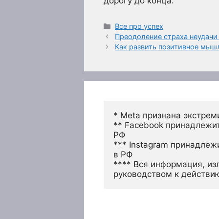
дорогу до конца.
Рубрики
Все про успех
Преодоление страха неудачи 
Как развить позитивное мыш
* Meta признана экстрем
** Facebook принадлежит
РФ
*** Instagram принадлеж
в РФ 
**** Вся информация, из
руководством к действи