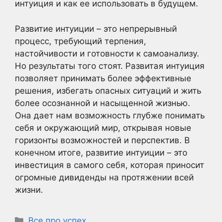
интуиция и как ее использовать в будущем.
Развитие интуиции – это непрерывный
процесс, требующий терпения,
настойчивости и готовности к самоанализу.
Но результаты того стоят. Развитая интуиция
позволяет принимать более эффективные
решения, избегать опасных ситуаций и жить
более осознанной и насыщенной жизнью.
Она дает нам возможность глубже понимать
себя и окружающий мир, открывая новые
горизонты возможностей и перспектив. В
конечном итоге, развитие интуиции – это
инвестиция в самого себя, которая приносит
огромные дивиденды на протяжении всей
жизни.
Рубрики
Все про успех