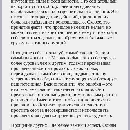
внутренней силы и осознанности. Это сознательный
выбор отпустить обиду, гнев и негодование,
освобождая себя от их разрушительного влияния. Это
не означает оправдание действий, причинивших
боль, или забывание произошедшего. Скорее, это
принятие факта, что прошлое изменить нельзя, но
можно изменить свое отношение к нему и позволить
себе двигаться дальше, не обременяя себя тяжелым
грузом негативных эмоций.
Прощение себя – пожалуй, самый сложный, но и
самый важный шаг. Мы часто бываем к себе гораздо
более суровы, чем к другим, годами пережевывая
прошлые ошибки и промахи. Самокритика,
переходящая в самобичевание, подрывает нашу
уверенность в себе, снижает самооценку и блокирует
наш потенциал. Важно помнить, что ошибки – это
неотъемлемая часть человеческого опыта. Они
предоставляют ценные уроки, помогают нам расти и
развиваться. Вместо того, чтобы зацикливаться на
прошлом, необходимо принять свои недостатки,
простить себя за несовершенство и использовать
прошлый опыт для построения лучшего будущего.
Прощение других – не менее важный аспект. Обиды