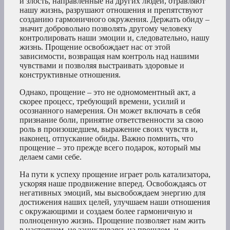
и злость, направленные на других людей, отравляют
нашу жизнь, разрушают отношения и препятствуют
созданию гармоничного окружения. Держать обиду –
значит добровольно позволять другому человеку
контролировать наши эмоции и, следовательно, нашу
жизнь. Прощение освобождает нас от этой
зависимости, возвращая нам контроль над нашими
чувствами и позволяя выстраивать здоровые и
конструктивные отношения.
Однако, прощение – это не одномоментный акт, а
скорее процесс, требующий времени, усилий и
осознанного намерения. Он может включать в себя
признание боли, принятие ответственности за свою
роль в произошедшем, выражение своих чувств и,
наконец, отпускание обиды. Важно помнить, что
прощение – это прежде всего подарок, который мы
делаем сами себе.
На пути к успеху прощение играет роль катализатора,
ускоряя наше продвижение вперед. Освобождаясь от
негативных эмоций, мы высвобождаем энергию для
достижения наших целей, улучшаем наши отношения
с окружающими и создаем более гармоничную и
полноценную жизнь. Прощение позволяет нам жить
в настоящем, не зацикливаясь на прошлом, и