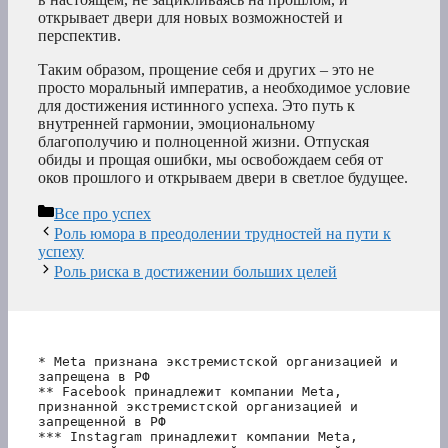
открывает двери для новых возможностей и
перспектив.
Таким образом, прощение себя и других – это не
просто моральный императив, а необходимое условие
для достижения истинного успеха. Это путь к
внутренней гармонии, эмоциональному
благополучию и полноценной жизни. Отпуская
обиды и прощая ошибки, мы освобождаем себя от
оков прошлого и открываем двери в светлое будущее.
Рубрики
Все про успех
Роль юмора в преодолении трудностей на пути к
успеху
Роль риска в достижении больших целей
* Meta признана экстремистской организацией и 
запрещена в РФ
** Facebook принадлежит компании Meta, 
признанной экстремистской организацией и 
запрещенной в РФ
*** Instagram принадлежит компании Meta, 