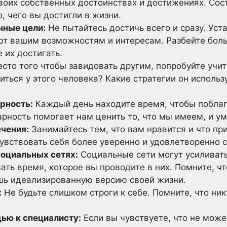
воих собственных достоинствах и достижениях. Сост
о, чего вы достигли в жизни.
чные цели:
Не пытайтесь достичь всего и сразу. Уст
ют вашим возможностям и интересам. Разбейте боль
 их достигать.
сто того чтобы завидовать другим, попробуйте учить
ться у этого человека? Какие стратегии он исполь
рность:
Каждый день находите время, чтобы поблаго
арность помогает нам ценить то, что мы имеем, и у
ечения:
Занимайтесь тем, что вам нравится и что пр
увствовать себя более уверенно и удовлетворенно 
социальных сетях:
Социальные сети могут усиливать
ать время, которое вы проводите в них. Помните, ч
шь идеализированную версию своей жизни.
:
Не будьте слишком строги к себе. Помните, что ник
.
ью к специалисту:
Если вы чувствуете, что не мож