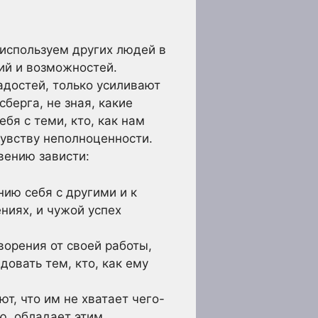
 используем других людей в
ий и возможностей.
адостей, только усиливают
берга, не зная, какие
бя с теми, кто, как нам
чувству неполноценности.
вению зависти:
ию себя с другими и к
ниях, и чужой успех
ворения от своей работы,
довать тем, кто, как ему
т, что им не хватает чего-
ию, обладает этим