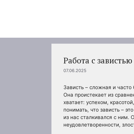
Перейти
к
содержимому
Работа с завистью
07.06.2025
Зависть – сложная и част
Она проистекает из сравнен
хватает: успехом, красото
понимать, что зависть – э
из нас сталкивался с ним. 
неудовлетворенности, злос