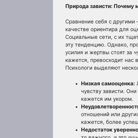
Природа зависти: Почему 
Сравнение себя с другими 
качестве ориентира для оц
Социальные сети, с их тща
эту тенденцию. Однако, про
усилия и жертвы стоят за ч
кажется, превосходит нас 
Психологи выделяют неско
Низкая самооценка:
Л
чувству зависти. Они
кажется им укором.
Неудовлетворенност
отношений или других
кажется, более успеш
Недостаток уверенно
то важного, и это ощ