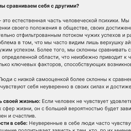
мы сравниваем себя с другими?
– это естественная часть человеческой психики. Мы
енки своего положения в обществе, своих достижен
тельно отфильтрованным потоком чужих успехов и р
блема в том, что мы часто видим лишь верхушку айс
ужим успехом. Более того, мы склонны сравнивать се
в определенной области, что неизбежно приводит к 
лько ключевых факторов, способствующих возникно
юди с низкой самооценкой более склонны к сравнен
 чувствуют себя неуверенно в своих силах и достиже
ь своей жизнью:
Если человек не чувствует удовлет
 сфер жизни, он с большей вероятностью будет зави
ен и счастлив.
сти в себе:
Неуверенные в себе люди часто чувствую
ущение подпитывает зависть к тем, кто, по их мнен