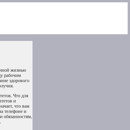
личной жизнью
ду рабочим
ание здорового
олучия.
етов. Что для
итетов и
ачает, что вам
на телефоне и
и обязанностям,
.