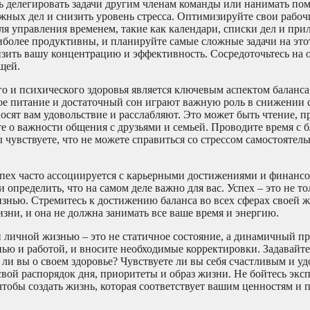
ь делегировать задачи другим членам команды или нанимать по
ажных дел и снизить уровень стресса. Оптимизируйте свои рабоч
я управления временем, такие как календари, списки дел и при
иболее продуктивны, и планируйте самые сложные задачи на это
изить вашу концентрацию и эффективность. Сосредоточьтесь на о
щей.
 и психического здоровья является ключевым аспектом баланса
е питание и достаточный сон играют важную роль в снижении с
сят вам удовольствие и расслабляют. Это может быть чтение, п
те о важности общения с друзьями и семьей. Проводите время с 
чувствуете, что не можете справиться со стрессом самостоятель
пех часто ассоциируется с карьерными достижениями и финанс
определить, что на самом деле важно для вас. Успех – это не тол
изнью. Стремитесь к достижению баланса во всех сферах своей ж
изни, и она не должна занимать все ваше время и энергию.
 личной жизнью – это не статичное состояние, а динамичный пр
ью и работой, и вносите необходимые корректировки. Задавайте
 ли вы о своем здоровье? Чувствуете ли вы себя счастливым и 
 свой распорядок дня, приоритеты и образ жизни. Не бойтесь эк
чтобы создать жизнь, которая соответствует вашим ценностям и 