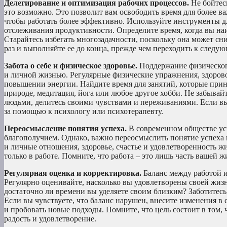
Делегирование и оптимизация рабочих процессов.
Не бойтес
это возможно. Это позволит вам освободить время для более в
чтобы работать более эффективно. Используйте инструменты дл
отслеживания продуктивности. Определите время, когда вы на
Старайтесь избегать многозадачности, поскольку она может сн
раз и выполняйте ее до конца, прежде чем переходить к следую
Забота о себе и физическое здоровье.
Поддержание физического
и личной жизнью. Регулярные физические упражнения, здорово
повышении энергии. Найдите время для занятий, которые прино
природе, медитация, йога или любое другое хобби. Не забывай
людьми, делитесь своими чувствами и переживаниями. Если вы 
за помощью к психологу или психотерапевту.
Переосмысление понятия успеха.
В современном обществе ус
благополучием. Однако, важно переосмыслить понятие успеха и 
и личные отношения, здоровье, счастье и удовлетворенность ж
только в работе. Помните, что работа – это лишь часть вашей ж
Регулярная оценка и корректировка.
Баланс между работой и
Регулярно оценивайте, насколько вы удовлетворены своей жизн
достаточно ли времени вы уделяете своим близким? Заботитесь
Если вы чувствуете, что баланс нарушен, внесите изменения в
и пробовать новые подходы. Помните, что цель состоит в том, 
радость и удовлетворение.