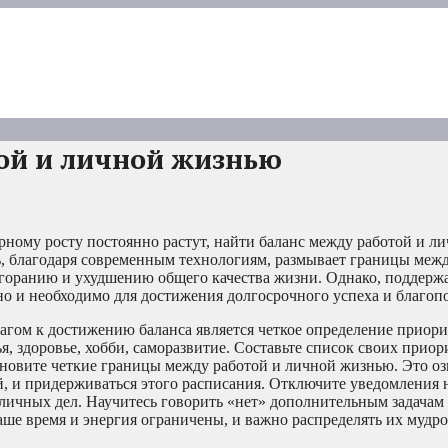
ой и личной жизнью
ерному росту постоянно растут, найти баланс между работой и 
ть, благодаря современным технологиям, размывает границы меж
ыгоранию и ухудшению общего качества жизни. Однако, поддерж
но и необходимо для достижения долгосрочного успеха и благоп
ом к достижению баланса является четкое определение приорит
я, здоровье, хобби, саморазвитие. Составьте список своих приор
ановите четкие границы между работой и личной жизнью. Это озн
ой, и придерживаться этого расписания. Отключите уведомления 
т личных дел. Научитесь говорить «нет» дополнительным задачам 
ше время и энергия ограничены, и важно распределять их мудро