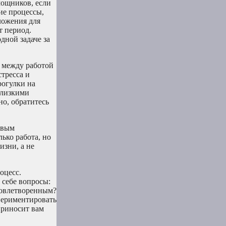
мощников, если
ие процессы,
ложения для
т период.
дной задаче за
 между работой
тресса и
рогулки на
близкими
но, обратитесь
овым
ько работа, но
изни, а не
оцесс.
 себе вопросы:
удовлетворенным?
спериментировать
приносит вам