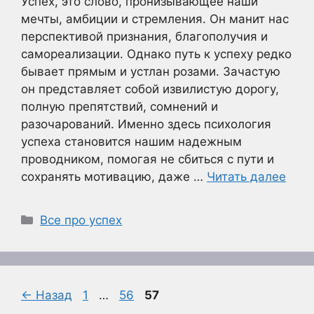
Успех, это слово, пронизывающее наши
мечты, амбиции и стремления. Он манит нас
перспективой признания, благополучия и
самореализации. Однако путь к успеху редко
бывает прямым и устлан розами. Зачастую
он представляет собой извилистую дорогу,
полную препятствий, сомнений и
разочарований. Именно здесь психология
успеха становится нашим надежным
проводником, помогая не сбиться с пути и
сохранять мотивацию, даже …
Читать далее
Рубрики
Все про успех
Страница
Страница
Страница
←
Назад
1
…
56
57