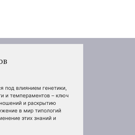
ов
я под влиянием генетики,
ти и темпераментов – ключ
тношений и раскрытию
ужение в мир типологий
менение этих знаний и