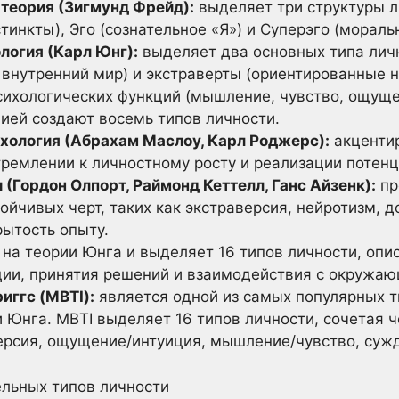
теория (Зигмунд Фрейд):
выделяет три структуры л
тинкты), Эго (сознательное «Я») и Суперэго (морал
логия (Карл Юнг):
выделяет два основных типа лич
 внутренний мир) и экстраверты (ориентированные 
сихологических функций (мышление, чувство, ощущен
ией создают восемь типов личности.
хология (Абрахам Маслоу, Карл Роджерс):
акцентир
тремлении к личностному росту и реализации потенц
 (Гордон Олпорт, Раймонд Кеттелл, Ганс Айзенк):
пр
тойчивых черт, таких как экстраверсия, нейротизм, 
рытость опыту.
на теории Юнга и выделяет 16 типов личности, опи
ии, принятия решений и взаимодействия с окружа
иггс (MBTI):
является одной из самых популярных т
 Юнга. MBTI выделяет 16 типов личности, сочетая 
ерсия, ощущение/интуиция, мышление/чувство, суж
ельных типов личности