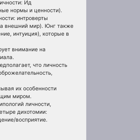
ичности: Ид
ьные нормы и ценности).
ности: интроверты
на внешний мир). Юнг также
ие, интуиция), которые в
ует внимание на
иала.
едполагает, что личность
доброжелательность,
сывая их особенности
ющим миром.
ипологий личности,
четыре дихотомии:
дение/восприятие.