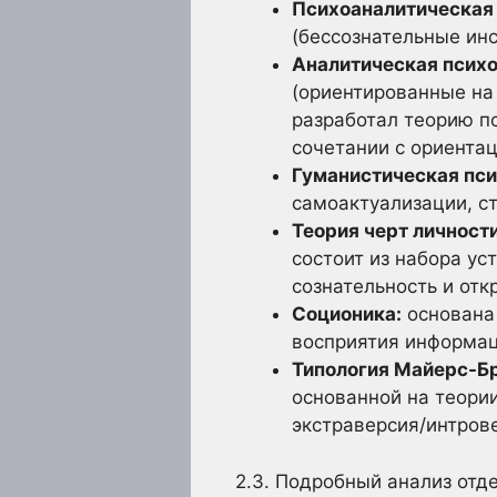
Психоаналитическая 
(бессознательные инс
Аналитическая психо
(ориентированные на
разработал теорию п
сочетании с ориентац
Гуманистическая пси
самоактуализации, с
Теория черт личности
состоит из набора ус
сознательность и отк
Соционика:
основана 
восприятия информац
Типология Майерс-Бр
основанной на теории
экстраверсия/интров
2.3. Подробный анализ отд