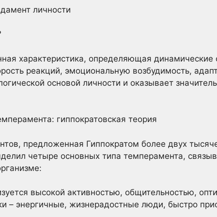
ндамент личности
?
нная характеристика, определяющая динамические 
орость реакций, эмоциональную возбудимость, адап
огической основой личности и оказывает значитель
темперамента: гиппократовская теория
тов, предложенная Гиппократом более двух тысячел
ыделил четыре основных типа темперамента, связы
организме:
зуется высокой активностью, общительностью, опт
ки – энергичные, жизнерадостные люди, быстро пр